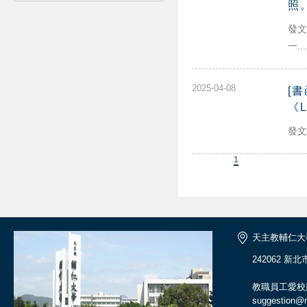
照
發文
一...
2025-04-08
[
《
發文
上一頁
1
下一頁
天主教輔仁大
242062 新
教職員工愛校
suggestion@ma