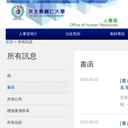
人事室簡介
法規查詢
教師專區
首頁
>
所有訊息
所有訊息
書函
函
2026-06-02
[
書函
名
主旨
其他公告
明: 
體溫量測班表
2025-08-25
所有訊息
[