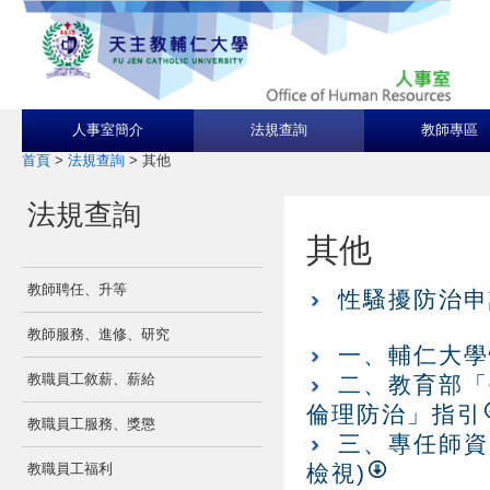
人事室簡介
法規查詢
教師專區
首頁
>
法規查詢
>
其他
法規查詢
其他
教師聘任、升等
性騷擾防治申
教師服務、進修、研究
一、輔仁大學性
教職員工敘薪、薪給
二、教育部「
倫理防治」指引
教職員工服務、獎懲
三、專任師資員額
教職員工福利
檢視)