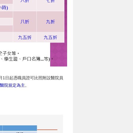
月1日起憑職員證可比照附設醫院員
醫院規定為主
。