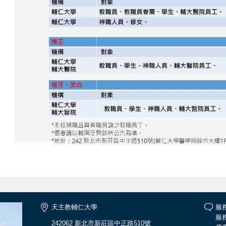
天主教輔仁大學
服
服務
242062 新北市新莊區中正路510號