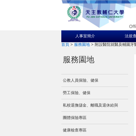
人事室簡介
法規
首頁
>
服務園地
>
附設醫院就醫及輔園牙
服務園地
公教人員保險、健保
勞工保險、健保
私校退撫儲金、離職及退休給與
團體保險專區
健康檢查專區