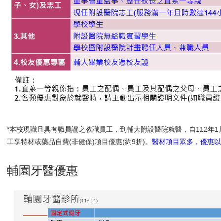
*
本校現職且具有職員證之教職員工，到輔大附設醫院就醫，自112年1
工享特材或藥品自費(非健保)項目優惠(約9折)。
醫材項目眾多，優惠以
輔園牙醫優惠