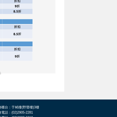
務櫃台：于斌樓(野聲樓)3樓
電話：(02)2905-2281