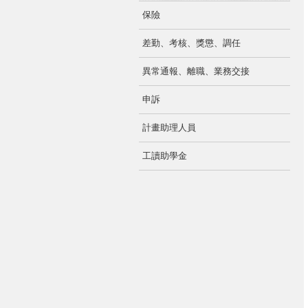
保險
差勤、考核、獎懲、調任
異常通報、離職、業務交接
申訴
計畫助理人員
工讀助學金