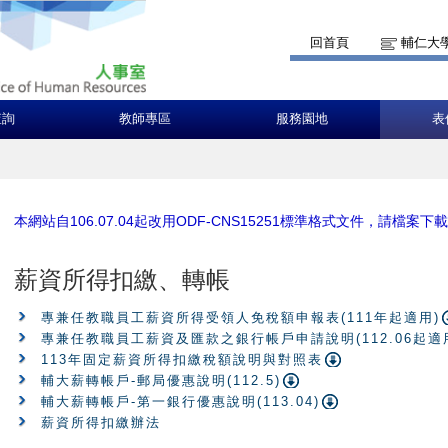
回首頁
輔仁大
查詢
教師專區
服務園地
表
本網站自106.07.04起改用ODF-CNS15251標準格式文件，請檔案下載
薪資所得扣繳、轉帳
專兼任教職員工薪資所得受領人免稅額申報表(111年起適用)
專兼任教職員工薪資及匯款之銀行帳戶申請說明(112.06起適
113年固定薪資所得扣繳稅額說明與對照表
輔大薪轉帳戶-郵局優惠說明(112.5)
輔大薪轉帳戶-第一銀行優惠說明(113.04)
薪資所得扣繳辦法