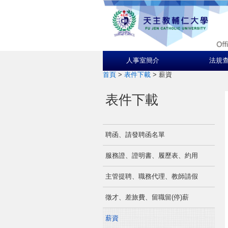
人事室簡介
法規
首頁
>
表件下載
>
薪資
表件下載
聘函、請發聘函名單
服務證、證明書、履歷表、約用
主管提聘、職務代理、教師請假
徵才、差旅費、留職留(停)薪
薪資