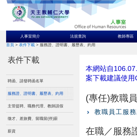
人事室簡介
法規查詢
教師專區
首頁
>
表件下載
>
服務證、證明書、履歷表、約用
表件下載
本網站自106.0
案下載建議使用C
聘函、請發聘函名單
服務證、證明書、履歷表、約用
(專任)教職
主管提聘、職務代理、教師請假
教職員工服務
徵才、差旅費、留職留(停)薪
在職／服務
薪資