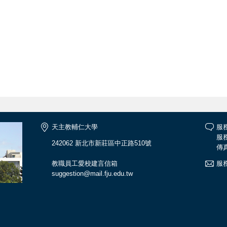
天主教輔仁大學
服
服務
242062 新北市新莊區中正路510號
傳真
教職員工愛校建言信箱
服務
suggestion@mail.fju.edu.tw