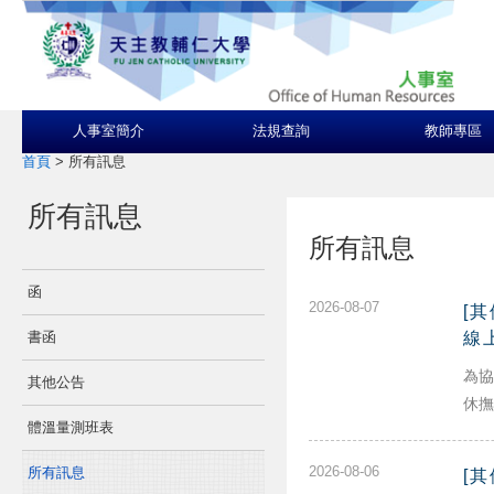
人事室簡介
法規查詢
教師專區
首頁
>
所有訊息
所有訊息
所有訊息
函
2026-08-07
[
書函
線
為協
其他公告
休撫
體溫量測班表
2026-08-06
所有訊息
[