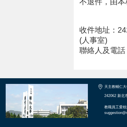
不退件，由本
收件地址：24
(人事室)
聯絡人及電話：林
天主教輔仁大
242062 新
教職員工愛校
suggestion@ma