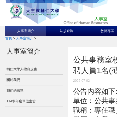
人事室簡介
法規查詢
教師專區
首頁
>
人事室簡介
>
人事室簡介
公共事務室
聘人員1名(截
輔仁大學人權白皮書
關於我們
2026-07-02
公告內容如下
我們的職掌
單位：公共事
114學年度單位主管
職稱：專任職