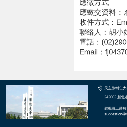
應徵方式
應繳交資料：
收件方式：Ema
聯絡人：胡小
電話：(02)290
Email：fj04370
天主教輔仁大
242062 新
教職員工愛校
suggestion@ma