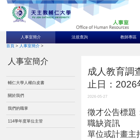
人事室簡介
法規查詢
教師專區
首頁
>
人事室簡介
>
人事室簡介
成人教育調
止日：202
輔仁大學人權白皮書
關於我們
2026-05-27
我們的職掌
徵才公告標題
職缺資訊
114學年度單位主管
單位或計畫主