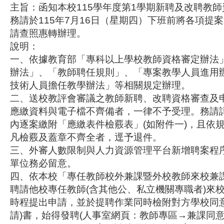
主旨：函知本校115學年度第1學期新聘及改聘教
務請於115年7月16日（星期四）下班前將各項提
請查照惠轉辦理。
說明：
一、依據教育部「專科以上學校教師資格審定辦法
辦法」、「教師聘任規則」、「專案教學人員進用
技術人員擔任教學辦法」等相關規定辦理。
二、送校教評會審議之教師新聘、改聘資格審查及
應繳資料與電子檔不齊備者，一律不予受理。務請
內逐案繳附「應繳表件檢覈表」(如附件一)，且依規
凡檢覈及蓋章不齊全者，逕予退件。
三、外審人數限制與人力資源管理平台新增聘案程
單位務必留意。
四、依本校「專任教師校外兼課暨外校教師來校兼
聘請他校專任教師(含其他公、私立機關專職者)來
時程提出申請，並於提聘作業同時檢附對方學校同意
請)書，始得發聘(人事室網頁：教師專區→兼課同意