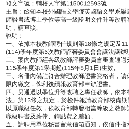
發文字號：輔校人字第1150012593號
主旨：函知本校外國語文學院英國語文學系樂
師證書或博士學位等高一級證明文件升等改聘
明，請查照。
說明：
一、依據本校教師聘任規則第18條之規定及115
(114)學年度第6次教師評審委員會會議決議辦
二、案內教師經各級教師評審委員會審查通過
115學年度第1學期起(115年8月1日)生效。
三、名冊內備註符合辦理教師證書資格者，請
限內繳交，俾利後續報教育部申辦證書。
四、另通過以學位升等改聘之專任教師，依本
法」第13條之規定，於檢件報請教育部核備期
以原職級任教，俟教育部轉發相當等級之教師
職級聘書及薪俸、鐘點費之差額。
五、請聘用單位秘書留意信箱通知，依信件指