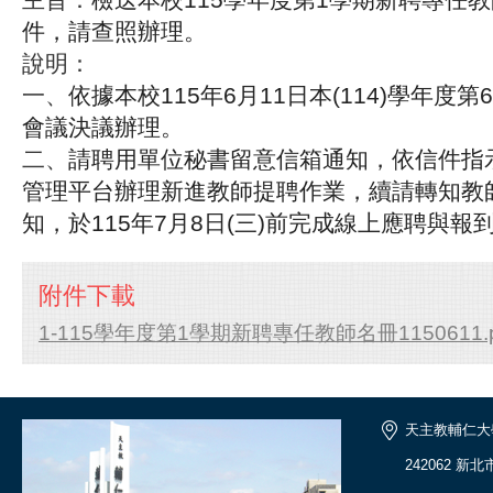
件，請查照辦理。
說明：
一、
依據本校115年6月11日本(114)學年度
會議決議辦理。
二、
請聘用單位秘書留意信箱通知，依信件指
管理平台辦理新進教師提聘作業，續請轉知教
知，於115年7月8日(三)前完成線上應聘與報
附件下載
1-115學年度第1學期新聘專任教師名冊1150611.p
天主教輔仁大
242062 新