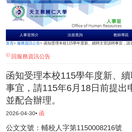
人事室簡介
法規查詢
教師專區
首頁
>
服務資訊公告
>
函知受理本校115學年度新、續聘主管請聘事宜，請1
回服務資訊公告
函知受理本校115學年度新、
事宜，請115年6月18日前提
並配合辦理。
2026-04-30•
函
公文文號：輔校人字第1150008216號