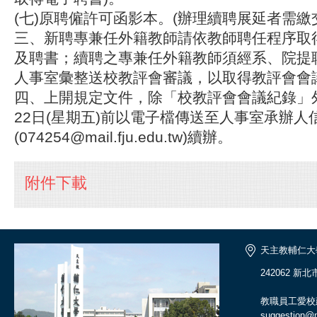
(七)原聘僱許可函影本。(辦理續聘展延者需繳
三、新聘專兼任外籍教師請依教師聘任程序取
及聘書；續聘之專兼任外籍教師須經系、院提
人事室彙整送校教評會審議，以取得教評會會
四、上開規定文件，除「校教評會會議紀錄」外
22日(星期五)前以電子檔傳送至人事室承辦人
(074254@mail.fju.edu.tw)續辦。
附件下載
天主教輔仁大
242062 新
教職員工愛校
suggestion@ma