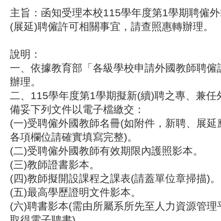
主旨：函知受理本校115學年度第1學期聘僱
(展延)聘僱許可相關事宜，請查照惠轉辦理。
說明：
一、依據教育部「各級學校申請外國教師聘僱
辦理。
二、115學年度第1學期擬新(續)聘之專、兼
備妥下列文件以電子檔繳交：
(一)受聘僱外國教師名冊(如附件，新聘、展
各項欄位請確實填寫完整)。
(二)受聘僱外國教師有效期限內護照影本。
(三)教師證書影本。
(四)教師擬開設課程之課表(請蓋單位章掃描)。
(五)最高學歷證明文件影本。
(六)聘書影本(需由所屬系所先至人力資源管
取得電子聘書)。