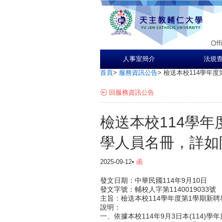
人事室簡介
法規
首頁
>
服務資訊公告
>
檢送本校114學年
回服務資訊公告
檢送本校114學
學人員名冊，詳如
2025-09-12•
函
發文日期：中華民國114年9月10日
發文字號：輔校人字第1140019033號
主旨：檢送本校114學年度第1學期新
說明：
一、依據本校114年9月3日本(114)