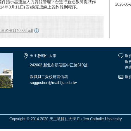
信件指示盡速至人力資源管理平台進行新進教師提聘作
2026-06-
4年9月11日(四)前完成線上簽約報到程序。
冊1140903.pdf
天主教輔仁大學
服
服務
242062 新北市新莊區中正路510號
傳真
教職員工愛校建言信箱
服務
suggestion@mail.fju.edu.tw
Copyright © 2014-2020 天主教輔仁大學 Fu Jen Catholic University