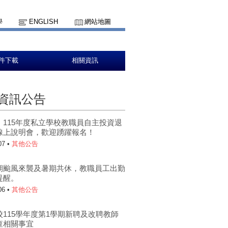
學
ENGLISH
網站地圖
件下載
相關資訊
資訊公告
】115年度私立學校教職員自主投資退
線上說明會，歡迎踴躍報名！
07 •
其他公告
期颱風來襲及暑期共休，教職員工出勤
提醒。
06 •
其他公告
校115學年度第1學期新聘及改聘教師
查相關事宜